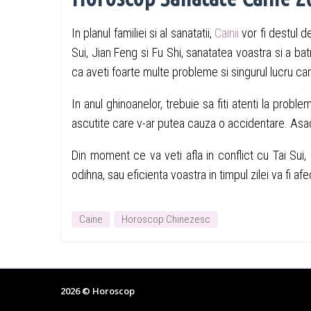
In planul familiei si al sanatatii,
Cainii
vor fi destul de
Sui, Jian Feng si Fu Shi, sanatatea voastra si a bat
ca aveti foarte multe probleme si singurul lucru care
In anul ghinoanelor, trebuie sa fiti atenti la problem
ascutite care v-ar putea cauza o accidentare. Asada
Din moment ce va veti afla in conflict cu Tai Su
odihna, sau eficienta voastra in timpul zilei va fi af
Caine
Horoscop Chinezesc
2026 ©
Horoscop