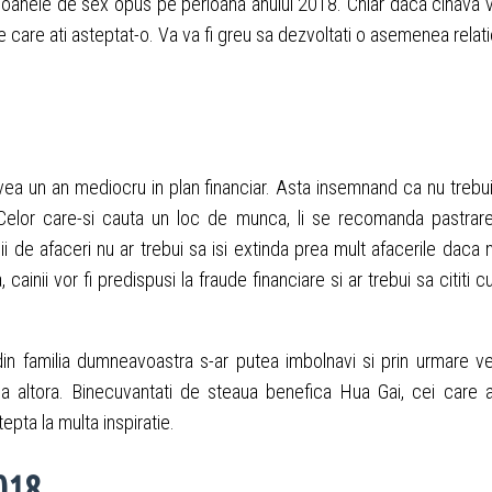
ersoanele de sex opus pe perioana anului 2018. Chiar daca cinava 
e care ati asteptat-o. Va va fi greu sa dezvoltati o asemenea relati
r avea un an mediocru in plan financiar. Asta insemnand ca nu trebu
. Celor care-si cauta un loc de munca, li se recomanda pastrar
ii de afaceri nu ar trebui sa isi extinda prea mult afacerile daca 
cainii vor fi predispusi la fraude financiare si ar trebui sa cititi c
i din familia dumneavoastra s-ar putea imbolnavi si prin urmare ve
a altora. Binecuvantati de steaua benefica Hua Gai, cei care 
tepta la multa inspiratie.
018