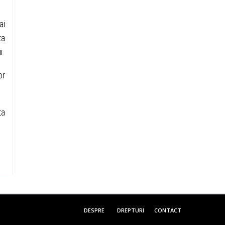
ai
ta
i.
or
ta
DESPRE
DREPTURI
CONTACT