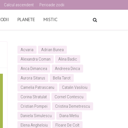
Calcul ascendent
Perioade zodii
ODII
PLANETE
MISTIC
Acvaria
Adrian Bunea
Alexandra Coman
Alina Badic
Anca Dimancea
Andreea Dinca
Aurora Sitarus
Bella Tarot
Camelia Patrascanu
Catalin Vasiloiu
Corina Stratulat
Cornel Contescu
Cristian Pompei
Cristina Demetrescu
Daniela Simulescu
Diana Metiu
Elena Angheloiu
Floare De Colt