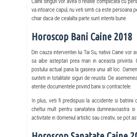
Cainii singuri vor avea o relatie complicata cu p
va intoarce capul, nu veti simti ca este persoana p
chiar daca de cealalta parte sunt intentii bune.
Horoscop Bani Caine 2018
Din cauza interventiei lui Tai Su, nativii Caine vo
sa aibe asteptari prea mari in aceasta privinta
postului actual pana la gasirea unui alt loc. Oamen
sunteti in totalitate siguri de reusita. De asemenea, 
atentie documentele privind banii si contractele.
In plus, veti fi predispusi la accidente si batrini
cheltui mult pentru sanatatea dumneavoastra si 
activitate in domeniul artistic sau creativ, se pot as
Horoscop Sanatate Caine 2