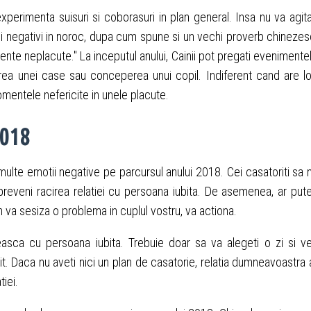
 experimenta suisuri si coborasuri in plan general. Insa nu va agita
ii negativi in noroc, dupa cum spune si un vechi proverb chinezes
nte neplacute." La inceputul anului, Cainii pot pregati evenimente
rarea unei case sau conceperea unui copil. Indiferent cand are l
mentele nefericite in unele placute.
2018
multe emotii negative pe parcursul anului 2018. Cei casatoriti sa 
reveni racirea relatiei cu persoana iubita. De asemenea, ar put
um va sesiza o problema in cuplul vostru, va actiona.
asca cu persoana iubita. Trebuie doar sa va alegeti o zi si ve
it. Daca nu aveti nici un plan de casatorie, relatia dumneavoastra 
tiei.