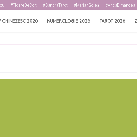
scu
#FloareDeColt
#SandraTarot
#MarianGolea
#AncaDimancea
 CHINEZESC 2026
NUMEROLOGIE 2026
TAROT 2026
Z