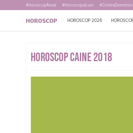
#HoroscopAnual
#HoroscopulLunii
#CristinaDemetre
HOROSCOP
HOROSCOP 2026
HOROSCOP
Horoscop Caine 2018