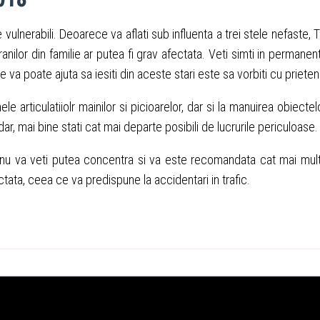
 vulnerabili. Deoarece va aflati sub influenta a trei stele nefaste, T
ranilor din familie ar putea fi grav afectata. Veti simti in permanen
 va poate ajuta sa iesiti din aceste stari este sa vorbiti cu prieteni
ele articulatiiolr mainilor si picioarelor, dar si la manuirea obiectel
r, mai bine stati cat mai departe posibili de lucrurile periculoase.
i, nu va veti putea concentra si va este recomandata cat mai mul
ectata, ceea ce va predispune la accidentari in trafic.