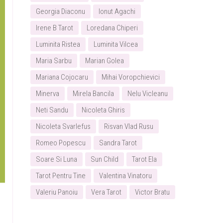
Georgia Diaconu
Ionut Agachi
Irene B Tarot
Loredana Chiperi
Luminita Ristea
Luminita Vilcea
Maria Sarbu
Marian Golea
Mariana Cojocaru
Mihai Voropchievici
Minerva
Mirela Bancila
Nelu Vicleanu
Neti Sandu
Nicoleta Ghiris
Nicoleta Svarlefus
Risvan Vlad Rusu
Romeo Popescu
Sandra Tarot
Soare Si Luna
Sun Child
Tarot Ela
Tarot Pentru Tine
Valentina Vinatoru
Valeriu Panoiu
Vera Tarot
Victor Bratu