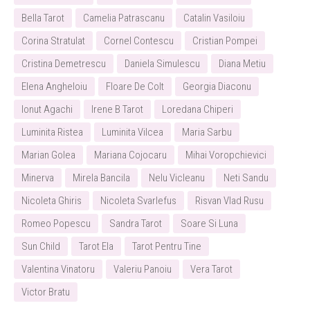
Bella Tarot
Camelia Patrascanu
Catalin Vasiloiu
Corina Stratulat
Cornel Contescu
Cristian Pompei
Cristina Demetrescu
Daniela Simulescu
Diana Metiu
Elena Angheloiu
Floare De Colt
Georgia Diaconu
Ionut Agachi
Irene B Tarot
Loredana Chiperi
Luminita Ristea
Luminita Vilcea
Maria Sarbu
Marian Golea
Mariana Cojocaru
Mihai Voropchievici
Minerva
Mirela Bancila
Nelu Vicleanu
Neti Sandu
Nicoleta Ghiris
Nicoleta Svarlefus
Risvan Vlad Rusu
Romeo Popescu
Sandra Tarot
Soare Si Luna
Sun Child
Tarot Ela
Tarot Pentru Tine
Valentina Vinatoru
Valeriu Panoiu
Vera Tarot
Victor Bratu