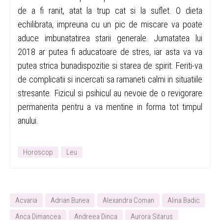
de a fi ranit, atat la trup cat si la suflet. O dieta
echilibrata, impreuna cu un pic de miscare va poate
aduce imbunatatirea starii generale. Jumatatea lui
2018 ar putea fi aducatoare de stres, iar asta va va
putea strica bunadispozitie si starea de spirit. Feriti-va
de complicatii si incercati sa ramaneti calmi in situatiile
stresante. Fizicul si psihicul au nevoie de o revigorare
permanenta pentru a va mentine in forma tot timpul
anului.
Horoscop
Leu
Acvaria
Adrian Bunea
Alexandra Coman
Alina Badic
Anca Dimancea
Andreea Dinca
Aurora Sitarus