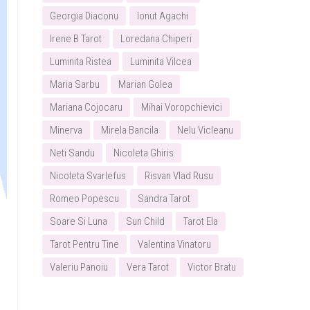
Georgia Diaconu
Ionut Agachi
Irene B Tarot
Loredana Chiperi
Luminita Ristea
Luminita Vilcea
Maria Sarbu
Marian Golea
Mariana Cojocaru
Mihai Voropchievici
Minerva
Mirela Bancila
Nelu Vicleanu
Neti Sandu
Nicoleta Ghiris
Nicoleta Svarlefus
Risvan Vlad Rusu
Romeo Popescu
Sandra Tarot
Soare Si Luna
Sun Child
Tarot Ela
Tarot Pentru Tine
Valentina Vinatoru
Valeriu Panoiu
Vera Tarot
Victor Bratu