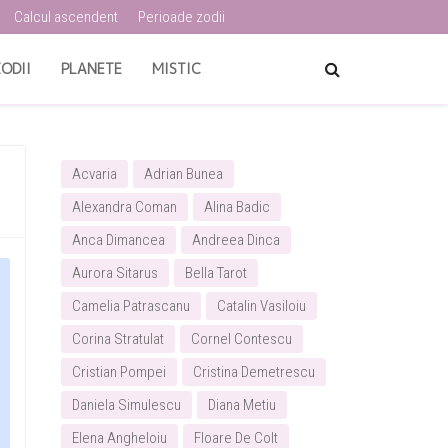
Calcul ascendent
Perioade zodii
ODII
PLANETE
MISTIC
Acvaria
Adrian Bunea
Alexandra Coman
Alina Badic
Anca Dimancea
Andreea Dinca
Aurora Sitarus
Bella Tarot
Camelia Patrascanu
Catalin Vasiloiu
Corina Stratulat
Cornel Contescu
Cristian Pompei
Cristina Demetrescu
Daniela Simulescu
Diana Metiu
Elena Angheloiu
Floare De Colt