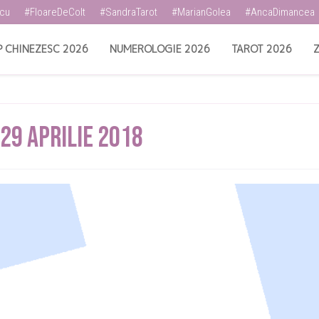
scu
#FloareDeColt
#SandraTarot
#MarianGolea
#AncaDimancea
 CHINEZESC 2026
NUMEROLOGIE 2026
TAROT 2026
Z
9 Aprilie 2018