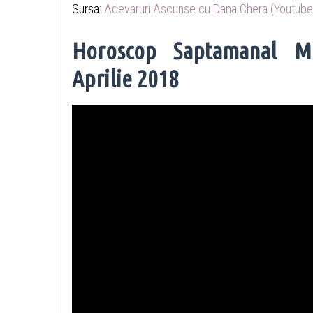
Sursa:
Adevaruri Ascunse cu Dana Chera (Youtube
Horoscop Saptamanal Mi
Aprilie 2018