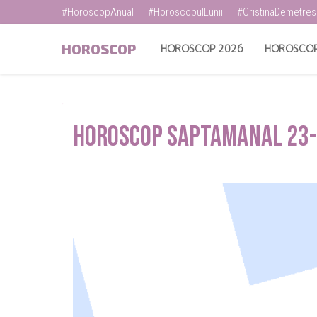
#HoroscopAnual
#HoroscopulLunii
#CristinaDemetre
HOROSCOP
HOROSCOP 2026
HOROSCOP
Horoscop saptamanal 23-2