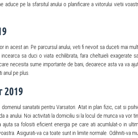
 aduce pe la sfarsitul anului o planificare a viitorului vietii voast
19
elor in acest an. Pe parcursul anului, veti fi nevoit sa duceti mai mul
l, incearca sa duci o viata echilibrata, fara cheltuieli exagerate s
ile care necesita sume importante de bani, deoarece asta va va aju
ti anul pe plus.
r 2019
eniul sanatatii pentru Varsatori. Atat in plan fizic, cat si psihi
 a anului. Noi activitati la domiciliu si la locul de munca va vor ti
ajuta sa folositi eficient energia pe care ati acumlulat-o in ulti
stra. Asigurati-va ca toate sunt in limite normale. Odihniti-va mu