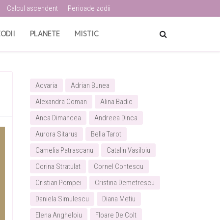
Calcul ascendent
Perioade zodii
ODII
PLANETE
MISTIC
Acvaria
Adrian Bunea
Alexandra Coman
Alina Badic
Anca Dimancea
Andreea Dinca
Aurora Sitarus
Bella Tarot
Camelia Patrascanu
Catalin Vasiloiu
Corina Stratulat
Cornel Contescu
Cristian Pompei
Cristina Demetrescu
Daniela Simulescu
Diana Metiu
Elena Angheloiu
Floare De Colt