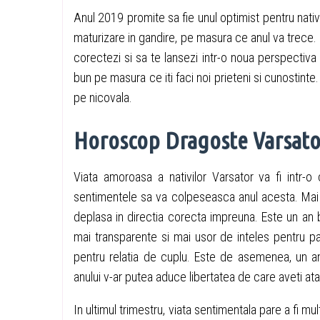
Anul 2019 promite sa fie unul optimist pentru nativi
maturizare in gandire, pe masura ce anul va trece. V
corectezi si sa te lansezi intr-o noua perspectiva 
bun pe masura ce iti faci noi prieteni si cunostinte. 
pe nicovala.
Horoscop Dragoste Varsato
Viata amoroasa a nativilor Varsator va fi intr-o
sentimentele sa va colpeseasca anul acesta. Mai 
deplasa in directia corecta impreuna. Este un an bu
mai transparente si mai usor de inteles pentru pa
pentru relatia de cuplu. Este de asemenea, un an
anului v-ar putea aduce libertatea de care aveti at
In ultimul trimestru, viata sentimentala pare a fi mu