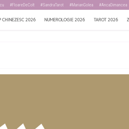
scu
#FloareDeColt
#SandraTarot
#MarianGolea
#AncaDimancea
 CHINEZESC 2026
NUMEROLOGIE 2026
TAROT 2026
Z