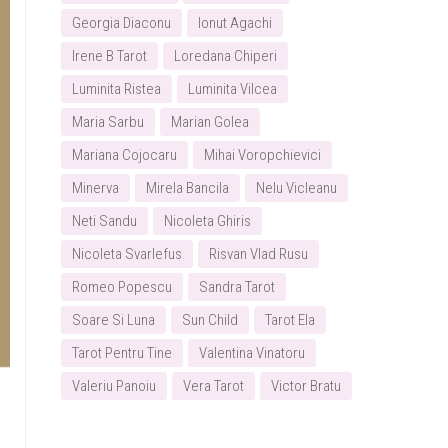
Georgia Diaconu
Ionut Agachi
Irene B Tarot
Loredana Chiperi
Luminita Ristea
Luminita Vilcea
Maria Sarbu
Marian Golea
Mariana Cojocaru
Mihai Voropchievici
Minerva
Mirela Bancila
Nelu Vicleanu
Neti Sandu
Nicoleta Ghiris
Nicoleta Svarlefus
Risvan Vlad Rusu
Romeo Popescu
Sandra Tarot
Soare Si Luna
Sun Child
Tarot Ela
Tarot Pentru Tine
Valentina Vinatoru
Valeriu Panoiu
Vera Tarot
Victor Bratu