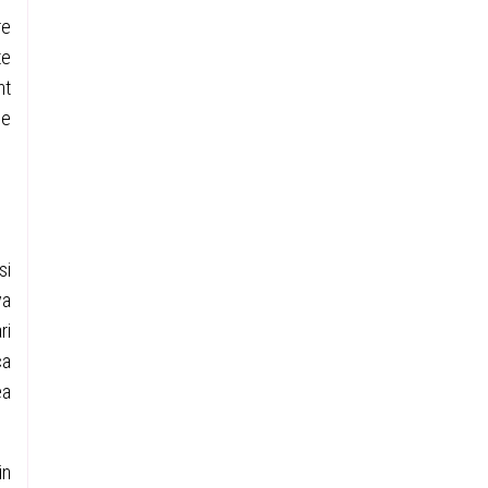
re
te
nt
se
si
va
ri
ca
ea
in