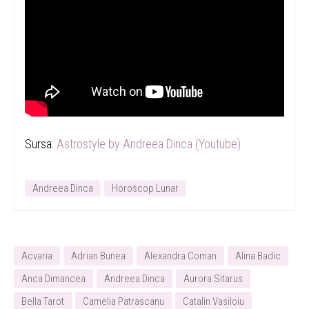
Sursa:
Astrostyle by Andreea Dinca (Youtube)
Andreea Dinca
Horoscop Lunar
Acvaria
Adrian Bunea
Alexandra Coman
Alina Badic
Anca Dimancea
Andreea Dinca
Aurora Sitarus
Bella Tarot
Camelia Patrascanu
Catalin Vasiloiu