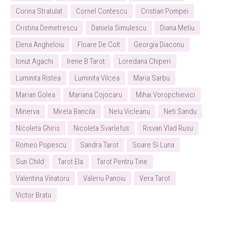
Corina Stratulat
Cornel Contescu
Cristian Pompei
Cristina Demetrescu
Daniela Simulescu
Diana Metiu
Elena Angheloiu
Floare De Colt
Georgia Diaconu
Ionut Agachi
Irene B Tarot
Loredana Chiperi
Luminita Ristea
Luminita Vilcea
Maria Sarbu
Marian Golea
Mariana Cojocaru
Mihai Voropchievici
Minerva
Mirela Bancila
Nelu Vicleanu
Neti Sandu
Nicoleta Ghiris
Nicoleta Svarlefus
Risvan Vlad Rusu
Romeo Popescu
Sandra Tarot
Soare Si Luna
Sun Child
Tarot Ela
Tarot Pentru Tine
Valentina Vinatoru
Valeriu Panoiu
Vera Tarot
Victor Bratu