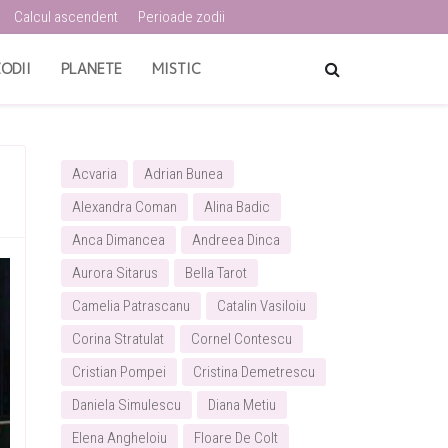
Calcul ascendent
Perioade zodii
ODII
PLANETE
MISTIC
Acvaria
Adrian Bunea
Alexandra Coman
Alina Badic
Anca Dimancea
Andreea Dinca
Aurora Sitarus
Bella Tarot
Camelia Patrascanu
Catalin Vasiloiu
Corina Stratulat
Cornel Contescu
Cristian Pompei
Cristina Demetrescu
Daniela Simulescu
Diana Metiu
Elena Angheloiu
Floare De Colt