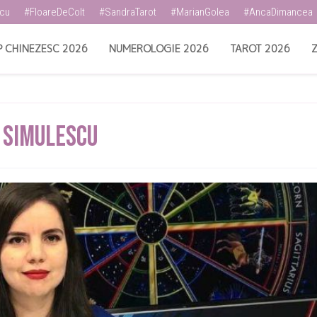
scu
#FloareDeColt
#SandraTarot
#MarianGolea
#AncaDimancea
 CHINEZESC 2026
NUMEROLOGIE 2026
TAROT 2026
Z
 Simulescu