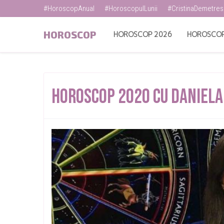
#HoroscopAnual
#HoroscopulLunii
#CristinaDemetre
HOROSCOP
HOROSCOP 2026
HOROSCOP
Horoscop 2020 cu Daniela