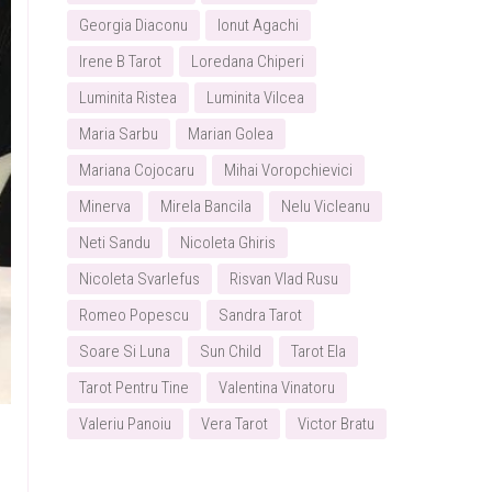
Georgia Diaconu
Ionut Agachi
Irene B Tarot
Loredana Chiperi
Luminita Ristea
Luminita Vilcea
Maria Sarbu
Marian Golea
Mariana Cojocaru
Mihai Voropchievici
Minerva
Mirela Bancila
Nelu Vicleanu
Neti Sandu
Nicoleta Ghiris
Nicoleta Svarlefus
Risvan Vlad Rusu
Romeo Popescu
Sandra Tarot
Soare Si Luna
Sun Child
Tarot Ela
Tarot Pentru Tine
Valentina Vinatoru
Valeriu Panoiu
Vera Tarot
Victor Bratu