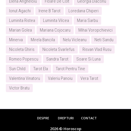
Elena Angheloiu
Floare De Colt
Georgia Diaconu
Ionut Agachi
Irene B Tarot
Loredana Chiperi
Luminita Ristea
Luminita Vilcea
Maria Sarbu
Marian Golea
Mariana Cojocaru
Mihai Voropchievici
Minerva
Mirela Bancila
Nelu Vicleanu
Neti Sandu
Nicoleta Ghiris
Nicoleta Svarlefus
Risvan Vlad Rusu
Romeo Popescu
Sandra Tarot
Soare Si Luna
Sun Child
Tarot Ela
Tarot Pentru Tine
Valentina Vinatoru
Valeriu Panoiu
Vera Tarot
Victor Bratu
DESPRE
DREPTURI
CONTACT
2026 ©
Horoscop