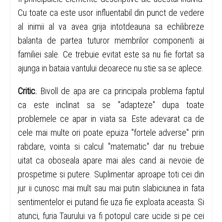
Cu toate ca este usor influentabil din punct de vedere
al inimii al va avea grija intotdeauna sa echilibreze
balanta de partea tuturor membrilor componenti ai
familiei sale. Ce trebuie evitat este sa nu fie fortat sa
ajunga in bataia vantului deoarece nu stie sa se aplece.
Critic.
Bivoll de apa are ca principala problema faptul
ca este inclinat sa se "adapteze" dupa toate
problemele ce apar in viata sa. Este adevarat ca de
cele mai multe ori poate epuiza "fortele adverse" prin
rabdare, vointa si calcul "matematic" dar nu trebuie
uitat ca oboseala apare mai ales cand ai nevoie de
prospetime si putere. Suplimentar aproape toti cei din
jur ii cunosc mai mult sau mai putin slabiciunea in fata
sentimentelor ei putand fie uza fie exploata aceasta. Si
atunci, furia Taurului va fi potopul care ucide si pe cei