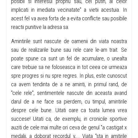
posibil si interesul propriu sau, cel putin, al celor
implicati in imediata vecinatate" a vietii acestuia. In
acest fel va avea forta de a evita conflicte sau posibile
reactii punitive la adresa sa.
Amintirile sunt nascute de oamenii din viata noastra
sau de realizarile bune sau rele care le-am trait. Se
poate spune ca sunt un fel de acumulare, o unealta
care trebuie sa ne foloseasca in tot ceea ce urmeaza
spre progres si nu spre regres. In plus, este cunoscut
ca avem tendinta de a ne aminti, in primul rand, de
"cele rele", sentimentele nascute din aceasta avand
darul de a ne face sa pierdem, cu timpul, amintirile
despre cele bune. Uitati oare ca toata lumea vrea
succese! Uitati ca, de exemplu, in cronicile sportive
auziti de cele mai multe ori ceva de genul "a castigat x
medalii, a doborat recordul y,... Viata "sta in amitirile