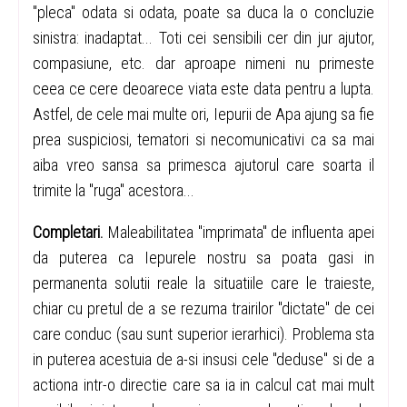
"pleca" odata si odata, poate sa duca la o concluzie
sinistra: inadaptat... Toti cei sensibili cer din jur ajutor,
compasiune, etc. dar aproape nimeni nu primeste
ceea ce cere deoarece viata este data pentru a lupta.
Astfel, de cele mai multe ori, Iepurii de Apa ajung sa fie
prea suspiciosi, tematori si necomunicativi ca sa mai
aiba vreo sansa sa primesca ajutorul care soarta il
trimite la "ruga" acestora...
Completari.
Maleabilitatea "imprimata" de influenta apei
da puterea ca Iepurele nostru sa poata gasi in
permanenta solutii reale la situatiile care le traieste,
chiar cu pretul de a se rezuma trairilor "dictate" de cei
care conduc (sau sunt superior ierarhici). Problema sta
in puterea acestuia de a-si insusi cele "deduse" si de a
actiona intr-o directie care sa ia in calcul cat mai mult