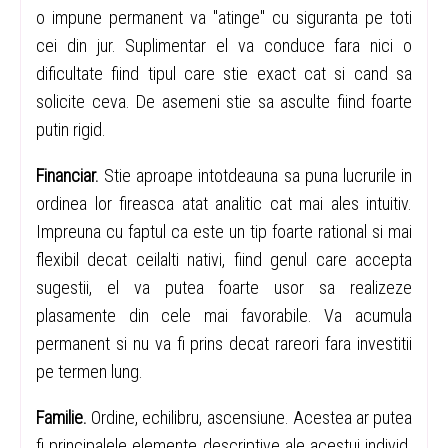
o impune permanent va "atinge" cu siguranta pe toti
cei din jur. Suplimentar el va conduce fara nici o
dificultate fiind tipul care stie exact cat si cand sa
solicite ceva. De asemeni stie sa asculte fiind foarte
putin rigid.
Financiar.
Stie aproape intotdeauna sa puna lucrurile in
ordinea lor fireasca atat analitic cat mai ales intuitiv.
Impreuna cu faptul ca este un tip foarte rational si mai
flexibil decat ceilalti nativi, fiind genul care accepta
sugestii, el va putea foarte usor sa realizeze
plasamente din cele mai favorabile. Va acumula
permanent si nu va fi prins decat rareori fara investitii
pe termen lung.
Familie.
Ordine, echilibru, ascensiune. Acestea ar putea
fi principalele elemente descriptive ale acestui individ.