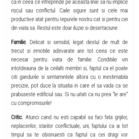
ca in ceea ce intreprinde pe aceasta linie sa nu implice
riscul sau conflictul. Caile sigure sunt si cele mai
productive atat pentru Iepurele nostru cat si pentru cei
din viata sa. Restul este doar iluzie si desertaciune...
Familie.
Delicat si sensibil, legat destul de mult de
trecut si emotiile adevarate are tot ceea ce este
necesar pentru viata de familie. Conditiile vin
intotdeauna de la ceilalti membri si, faptul ca el poate
citi gandurile si simtamintele altora cu o inestimabila
precizie, pot duce la situatia in care el sa vada ca se
prabuseste edificiul sau. Si nu uitati ca nu prea "le are"
cu compromisurile!
Critic.
Atunci cand nu esti capabil sa faci fata grijilor,
neplacerilor, starilor conflictuale, urii, faptului ca ai tot
timpul sa te obisnuiesti ca faptul ca cei dragi vor