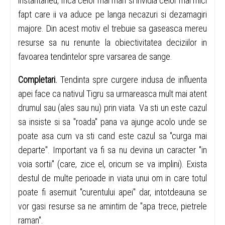
instantaneu, frica celor mai mari si invidia celor mai mici
fapt care ii va aduce pe langa necazuri si dezamagiri
majore. Din acest motiv el trebuie sa gaseasca mereu
resurse sa nu renunte la obiectivitatea deciziilor in
favoarea tendintelor spre varsarea de sange.
Completari.
Tendinta spre curgere indusa de influenta
apei face ca nativul Tigru sa urmareasca mult mai atent
drumul sau (ales sau nu) prin viata. Va sti un este cazul
sa insiste si sa "roada" pana va ajunge acolo unde se
poate asa cum va sti cand este cazul sa "curga mai
departe". Important va fi sa nu devina un caracter "in
voia sortii" (care, zice el, oricum se va implini). Exista
destul de multe perioade in viata unui om in care totul
poate fi asemuit "curentului apei" dar, intotdeauna se
vor gasi resurse sa ne amintim de "apa trece, pietrele
raman".