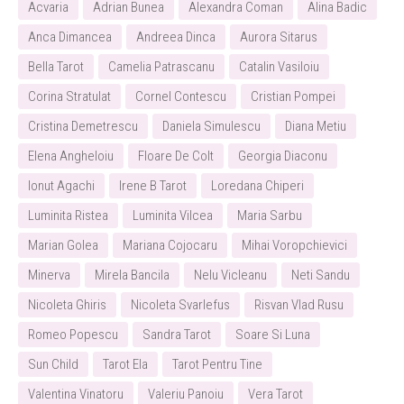
Acvaria
Adrian Bunea
Alexandra Coman
Alina Badic
Anca Dimancea
Andreea Dinca
Aurora Sitarus
Bella Tarot
Camelia Patrascanu
Catalin Vasiloiu
Corina Stratulat
Cornel Contescu
Cristian Pompei
Cristina Demetrescu
Daniela Simulescu
Diana Metiu
Elena Angheloiu
Floare De Colt
Georgia Diaconu
Ionut Agachi
Irene B Tarot
Loredana Chiperi
Luminita Ristea
Luminita Vilcea
Maria Sarbu
Marian Golea
Mariana Cojocaru
Mihai Voropchievici
Minerva
Mirela Bancila
Nelu Vicleanu
Neti Sandu
Nicoleta Ghiris
Nicoleta Svarlefus
Risvan Vlad Rusu
Romeo Popescu
Sandra Tarot
Soare Si Luna
Sun Child
Tarot Ela
Tarot Pentru Tine
Valentina Vinatoru
Valeriu Panoiu
Vera Tarot