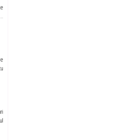
te
o…
re
tu
ri
ul