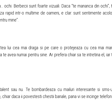
… ochi. Berbecii sunt foarte vizuali. Daca “te mananca din ochi”, 
eaza rapid intr-o multime de oameni, e clar: sunt sentimente acol
ntru mine”.
tatea lui cea mai draga si pe care o protejeaza cu cea mai ma
 te avea numai pentru sine. Ar prefera chiar sa te intretina el, iar 
talent sau nu. Te bombardeaza cu mailuri interesante si sms-u
, chiar daca ii povestesti chestii banale, pana vi se incinge telefon