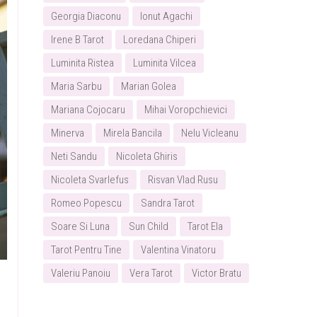
Georgia Diaconu
Ionut Agachi
Irene B Tarot
Loredana Chiperi
Luminita Ristea
Luminita Vilcea
Maria Sarbu
Marian Golea
Mariana Cojocaru
Mihai Voropchievici
Minerva
Mirela Bancila
Nelu Vicleanu
Neti Sandu
Nicoleta Ghiris
Nicoleta Svarlefus
Risvan Vlad Rusu
Romeo Popescu
Sandra Tarot
Soare Si Luna
Sun Child
Tarot Ela
Tarot Pentru Tine
Valentina Vinatoru
Valeriu Panoiu
Vera Tarot
Victor Bratu