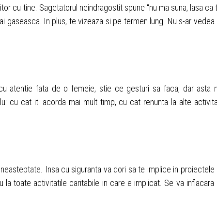
iitor cu tine. Sagetatorul neindragostit spune “nu ma suna, lasa ca 
mai gaseasca. In plus, te vizeaza si pe termen lung. Nu s-ar vedea 
 cu atentie fata de o femeie, stie ce gesturi sa faca, dar asta 
lu: cu cat iti acorda mai mult timp, cu cat renunta la alte activita
. neasteptate. Insa cu siguranta va dori sa te implice in proiectele 
au la toate activitatile caritabile in care e implicat. Se va inflacara 