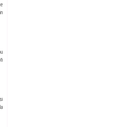
te
in
nu
ti
si
la