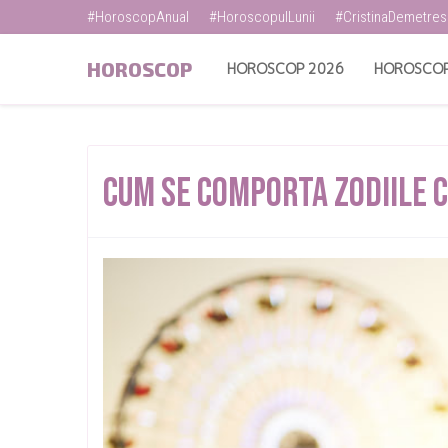
#HoroscopAnual
#HoroscopulLunii
#CristinaDemetre
HOROSCOP
HOROSCOP 2026
HOROSCOP
Cum Se Comporta Zodiile 