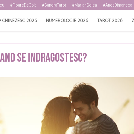
scu
#FloareDeColt
#SandraTarot
#MarianGolea
#AncaDimancea
 CHINEZESC 2026
NUMEROLOGIE 2026
TAROT 2026
Z
Cand Se Indragostesc?