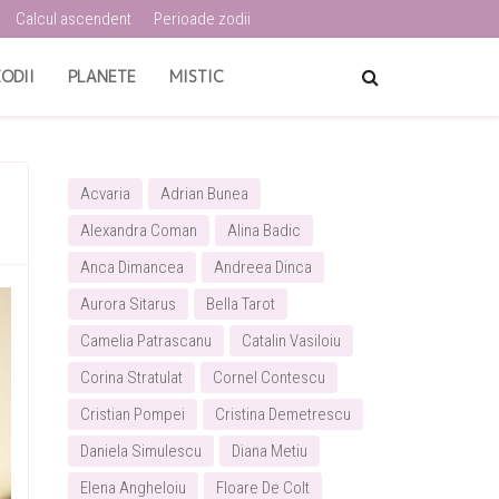
Calcul ascendent
Perioade zodii
ODII
PLANETE
MISTIC
Acvaria
Adrian Bunea
Alexandra Coman
Alina Badic
Anca Dimancea
Andreea Dinca
Aurora Sitarus
Bella Tarot
Camelia Patrascanu
Catalin Vasiloiu
Corina Stratulat
Cornel Contescu
Cristian Pompei
Cristina Demetrescu
Daniela Simulescu
Diana Metiu
Elena Angheloiu
Floare De Colt