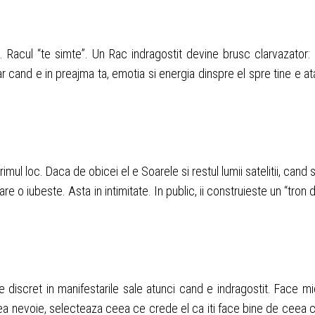
Racul “te simte”. Un Rac indragostit devine brusc clarvazator: i
ar cand e in preajma ta, emotia si energia dinspre el spre tine e at
ul loc. Daca de obicei el e Soarele si restul lumii satelitii, cand 
e o iubeste. Asta in intimitate. In public, ii construieste un “tron 
 e discret in manifestarile sale atunci cand e indragostit. Face mi
vea nevoie, selecteaza ceea ce crede el ca iti face bine de ceea 