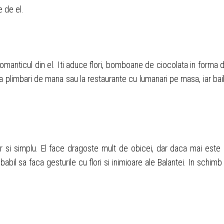
e de el.
romanticul din el. Iti aduce flori, bomboane de ciocolata in forma 
c la plimbari de mana sau la restaurante cu lumanari pe masa, iar bai
r si simplu. El face dragoste mult de obicei, dar daca mai este 
obabil sa faca gesturile cu flori si inimioare ale Balantei. In schimb