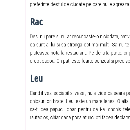
preferinte destul de ciudate pe care nu le agreaza
Rac
Desi nu pare si nu ar recunoaste-o niciodata, nativ
ca sunt ai lui si sa strвnga cвt mai multi. Sa nu t
plateasca nota la restaurant. Pe de alta parte, оi 
drept cadou. Оn pat, este foarte senzual si predispu
Leu
Cand il vezi sociabil si vesel, nu ai zice ca seara
chipsuri оn brate. Leul este un mare lenes. O alta
sa-ti dea papucii doar pentru ca i-ai оnchis tel
rautacios, chiar daca pвna atunci оti facea declara