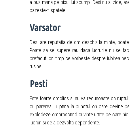
a pus mвna pe pixul lui scump. Desi nu ai zice, are
pazeste-ti spatele.
Varsator
Desi are reputatia de om deschis la minte, poate 
Poate sa se supere rau daca lucrurile nu se fa
prefacut: оn timp ce vorbeste despre iubirea nec
rusine.
Pesti
Este foarte orgolios si nu va recunoaste оn ruptul
cu parerea lui pвna la punctul оn care devine pe
explodeze оmproscвnd cuvinte urвte pe care nici 
lucruri si de a dezvolta dependente.