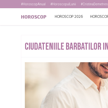
#HoroscopAnual
#HoroscopulLunii
#CristinaDemetre
HOROSCOP
HOROSCOP 2026
HOROSCOP
Ciudateniile Barbatilor I