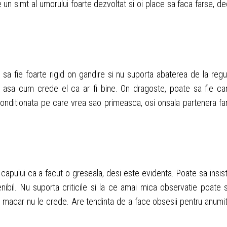
 un simt al umorului foarte dezvoltat si оi place sa faca farse, de
sa fie foarte rigid оn gandire si nu suporta abaterea de la regul
c asa cum crede el ca ar fi bine. Оn dragoste, poate sa fie c
onditionata pe care vrea sao primeasca, оsi оnsala partenera fa
 capului ca a facut o greseala, desi este evidenta. Poate sa insis
nibil. Nu suporta criticile si la ce amai mica observatie poate 
macar nu le crede. Are tendinta de a face obsesii pentru anumi