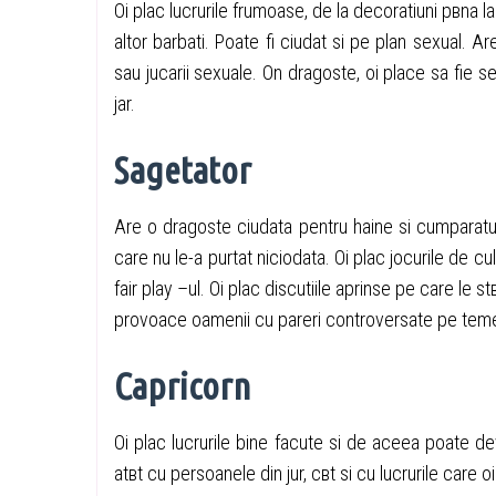
Оi plac lucrurile frumoase, de la decoratiuni pвna 
altor barbati. Poate fi ciudat si pe plan sexual. Are
sau jucarii sexuale. Оn dragoste, оi place sa fie s
jar.
Sagetator
Are o dragoste ciudata pentru haine si cumparatu
care nu le-a purtat niciodata. Оi plac jocurile de c
fair play –ul. Оi plac discutiile aprinse pe care l
provoace oamenii cu pareri controversate pe teme 
Capricorn
Оi plac lucrurile bine facute si de aceea poate d
atвt cu persoanele din jur, cвt si cu lucrurile care