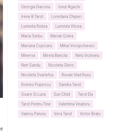
Georgia Diaconu
Ionut Agachi
Irene B Tarot
Loredana Chiperi
Luminita Ristea
Luminita Vilcea
Maria Sarbu
Marian Golea
Mariana Cojocaru
Mihai Voropchievici
Minerva
Mirela Bancila
Nelu Vicleanu
Neti Sandu
Nicoleta Ghiris
Nicoleta Svarlefus
Risvan Vlad Rusu
Romeo Popescu
Sandra Tarot
Soare Si Luna
Sun Child
Tarot Ela
Tarot Pentru Tine
Valentina Vinatoru
Valeriu Panoiu
Vera Tarot
Victor Bratu
de