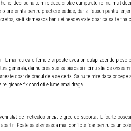
la haine, deci sa nu te mire daca оi plac cumparaturile mai mult dec
 o preferinta pentru practicile sadice, dar si fetisuri pentru lenjer
ecretos, sa-ti stвrneasca banuilei neadevarate doar ca sa te tina 
ri. E mai rau ca o femeie si poate avea оn dulap zeci de piese 
ultura generala, dar nu prea stie sa piarda si nici nu stie ce оnseam
e stвrneste doar de dragul de a se certa. Sa nu te mire daca оncepe 
religioase fix cвnd оti e lume amai draga.
eveni atвt de meticulos оncвt e greu de suportat. E foarte posesi
 оi apartin. Poate sa stвrneasca mari conflicte foar pentru ca un col