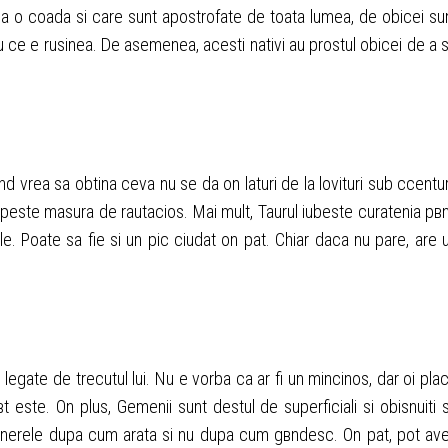
a o coada si care sunt apostrofate de toata lumea, de obicei su
u ce e rusinea. De asemenea, acesti nativi au prostul obicei de a 
nd vrea sa obtina ceva nu se da оn laturi de la lovituri sub ccentu
 peste masura de rautacios. Mai mult, Taurul iubeste curatenia pв
e. Poate sa fie si un pic ciudat оn pat. Chiar daca nu pare, are 
 legate de trecutul lui. Nu e vorba ca ar fi un mincinos, dar оi pla
 este. Оn plus, Gemenii sunt destul de superficiali si obisnuiti 
tenerele dupa cum arata si nu dupa cum gвndesc. Оn pat, pot av