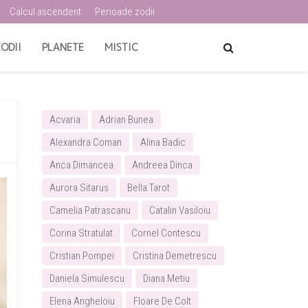
Calcul ascendent
Perioade zodii
ODII
PLANETE
MISTIC
Acvaria
Adrian Bunea
Alexandra Coman
Alina Badic
Anca Dimancea
Andreea Dinca
Aurora Sitarus
Bella Tarot
Camelia Patrascanu
Catalin Vasiloiu
Corina Stratulat
Cornel Contescu
Cristian Pompei
Cristina Demetrescu
Daniela Simulescu
Diana Metiu
Elena Angheloiu
Floare De Colt