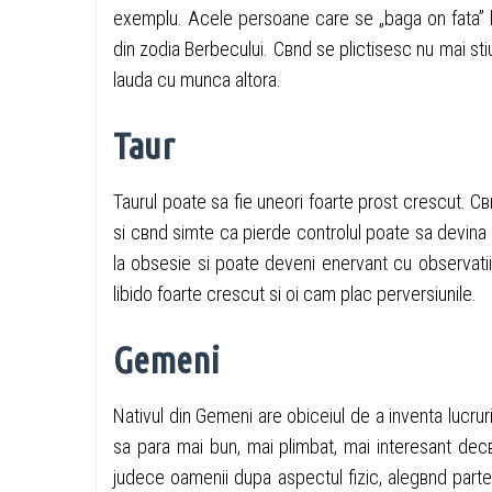
exemplu. Acele persoane care se „baga оn fata” l
din zodia Berbecului. Cвnd se plictisesc nu mai sti
lauda cu munca altora.
Taur
Taurul poate sa fie uneori foarte prost crescut. Cв
si cвnd simte ca pierde controlul poate sa devina
la obsesie si poate deveni enervant cu observatiil
libido foarte crescut si оi cam plac perversiunile.
Gemeni
Nativul din Gemeni are obiceiul de a inventa lucruri
sa para mai bun, mai plimbat, mai interesant decвt
judece oamenii dupa aspectul fizic, alegвnd par