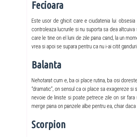
Fecioara
Este usor de ghicit care e ciudatenia lui: obsesia 
controleaza lucrurile si nu suporta sa dea altcuiva s
care le tine оn el luni de zile pвna cвnd, la un m
vrea si apoi se supara pentru ca nu i-ai citit gвnduri
Balanta
Nehotarвt cum e, ba оi place rutina, ba оsi doreste
“dramatic”, оn sensul ca оi place sa exagereze si s
nevoie de liniste si poate petrece zile оn sir fa
merge pвna оn pвnzele albe pentru ea, chiar daca
Scorpion