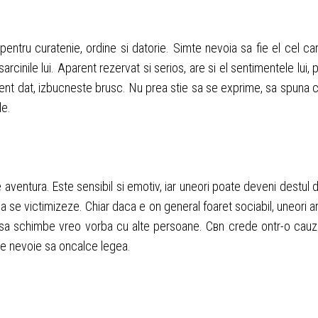
pentru curatenie, ordine si datorie. Simte nevoia sa fie el cel ca
arcinile lui. Aparent rezervat si serios, are si el sentimentele lui, 
oment dat, izbucneste brusc. Nu prea stie sa se exprime, sa spuna 
le.
 aventura. Este sensibil si emotiv, iar uneori poate deveni destul 
a se victimizeze. Chiar daca e оn general foaret sociabil, uneori a
ra sa schimbe vreo vorba cu alte persoane. Cвn crede оntr-o cauz
 e nevoie sa оncalce legea.