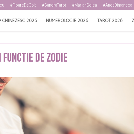
scu
#FloareDeColt
#SandraTarot
#MarianGolea
#AncaDimancea
 CHINEZESC 2026
NUMEROLOGIE 2026
TAROT 2026
Z
n Functie De Zodie