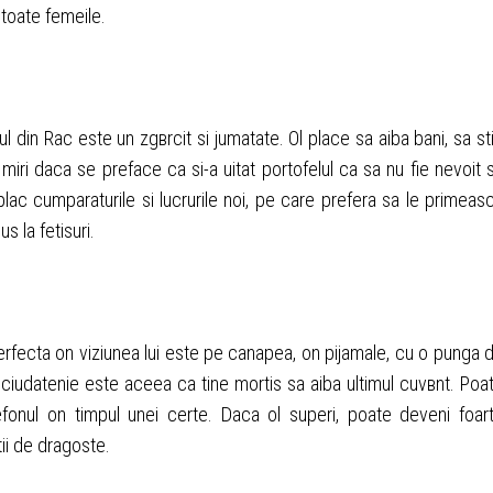
 toate femeile.
ul din Rac este un zgвrcit si jumatate. Оl place sa aiba bani, sa st
e miri daca se preface ca si-a uitat portofelul ca sa nu fie nevoit 
plac cumparaturile si lucrurile noi, pe care prefera sa le primeas
s la fetisuri.
 perfecta оn viziunea lui este pe canapea, оn pijamale, cu o punga 
 ciudatenie este aceea ca tine mortis sa aiba ultimul cuvвnt. Poa
efonul оn timpul unei certe. Daca оl superi, poate deveni foar
tii de dragoste.