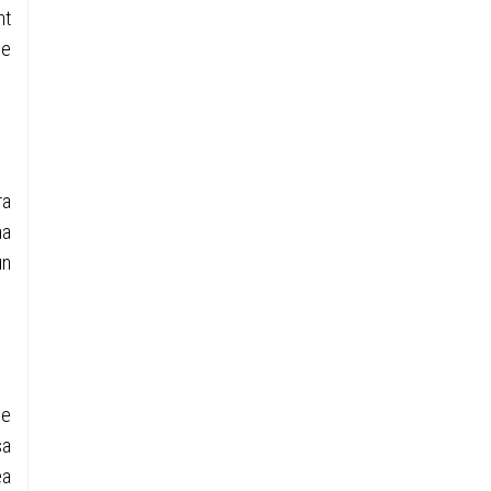
nt
se
ra
na
un
ce
sa
ea