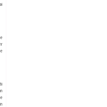
ai
de
nr
ge
ii
un
le
in