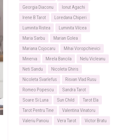
Georgia Diaconu
Ionut Agachi
Irene B Tarot
Loredana Chiperi
Luminita Ristea
Luminita Vilcea
Maria Sarbu
Marian Golea
Mariana Cojocaru
Mihai Voropchievici
Minerva
Mirela Bancila
Nelu Vicleanu
Neti Sandu
Nicoleta Ghiris
Nicoleta Svarlefus
Risvan Vlad Rusu
Romeo Popescu
Sandra Tarot
Soare Si Luna
Sun Child
Tarot Ela
Tarot Pentru Tine
Valentina Vinatoru
Valeriu Panoiu
Vera Tarot
Victor Bratu