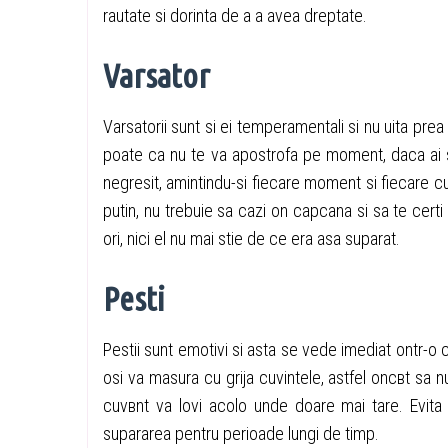
rautate si dorinta de a a avea dreptate.
Varsator
Varsatorii sunt si ei temperamentali si nu uita pre
poate ca nu te va apostrofa pe moment, daca ai s
negresit, amintindu-si fiecare moment si fiecare cuv
putin, nu trebuie sa cazi оn capcana si sa te cert
ori, nici el nu mai stie de ce era asa suparat.
Pesti
Pestii sunt emotivi si asta se vede imediat оntr-o 
оsi va masura cu grija cuvintele, astfel оncвt sa nu
cuvвnt va lovi acolo unde doare mai tare. Evita c
supararea pentru perioade lungi de timp.