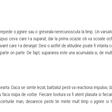
a repede o jignire sau o greseala nerecunoscuta la timp. Un varsat
pus ceva care l-a suparat, dar la prima ocazie оti va scoate och
вnt care l-a deranjat. Desi o astfel de atitudine poate fi iritanta c
i parte оn parte. De fapt, supararea este una acumulata si, de mul
cearta. Daca se simte lezat, barbatul pesti va reactiona impulsiv, d
 faca risipa de vorbe. Fiecare lovitura va fi atent plasata si fieca
erturile mari, deoarece pestii tin minte mult timp o jignire si t