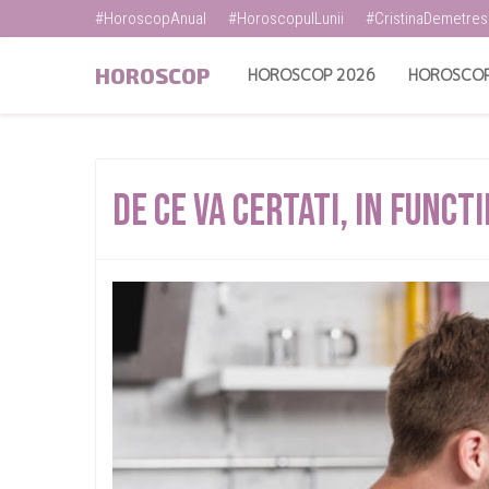
#HoroscopAnual
#HoroscopulLunii
#CristinaDemetre
HOROSCOP
HOROSCOP 2026
HOROSCOP
De Ce VA Certati, In FuncTi