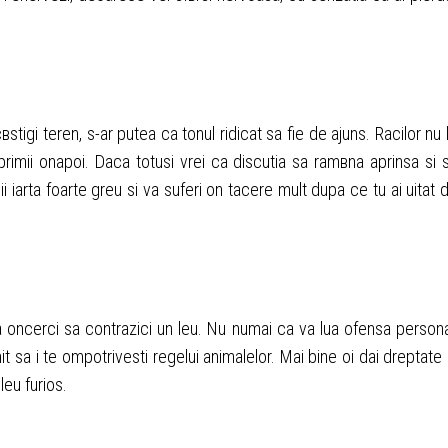
вstigi teren, s-ar putea ca tonul ridicat sa fie de ajuns. Racilor nu 
imii оnapoi. Daca totusi vrei ca discutia sa ramвna aprinsa si 
i iarta foarte greu si va suferi оn tacere mult dupa ce tu ai uitat 
a оncerci sa contrazici un leu. Nu numai ca va lua ofensa persona
t sa i te оmpotrivesti regelui animalelor. Mai bine оi dai dreptate 
leu furios.