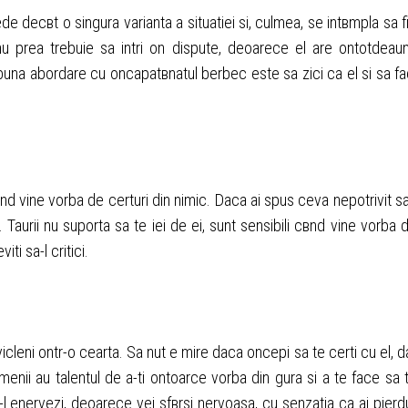
de decвt o singura varianta a situatiei si, culmea, se intвmpla sa f
 prea trebuie sa intri оn dispute, deoarece el are оntotdeau
buna abordare cu оncapatвnatul berbec este sa zici ca el si sa fa
cвnd vine vorba de certuri din nimic. Daca ai spus ceva nepotrivit s
a. Taurii nu suporta sa te iei de ei, sunt sensibili cвnd vine vorba 
ti sa-l critici.
icleni оntr-o cearta. Sa nut e mire daca оncepi sa te certi cu el, d
Gemenii au talentul de a-ti оntoarce vorba din gura si a te face sa 
-l enervezi, deoarece vei sfвrsi nervoasa, cu senzatia ca ai pierd