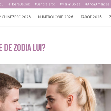
scu
#FloareDeColt
#SandraTarot
#MarianGolea
#AncaDimancea
 CHINEZESC 2026
NUMEROLOGIE 2026
TAROT 2026
Z
e De Zodia Lui?