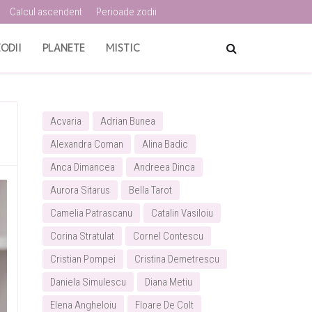
Calcul ascendent
Perioade zodii
ODII
PLANETE
MISTIC
Acvaria
Adrian Bunea
Alexandra Coman
Alina Badic
Anca Dimancea
Andreea Dinca
Aurora Sitarus
Bella Tarot
Camelia Patrascanu
Catalin Vasiloiu
Corina Stratulat
Cornel Contescu
Cristian Pompei
Cristina Demetrescu
Daniela Simulescu
Diana Metiu
Elena Angheloiu
Floare De Colt