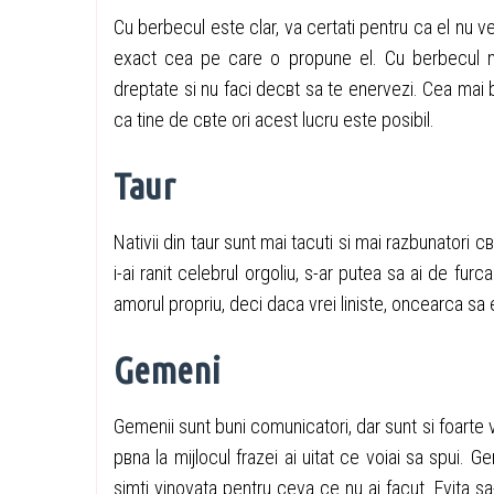
Cu berbecul este clar, va certati pentru ca el nu ve
exact cea pe care o propune el. Cu berbecul nu
dreptate si nu faci decвt sa te enervezi. Cea mai 
ca tine de cвte ori acest lucru este posibil.
Taur
Nativii din taur sunt mai tacuti si mai razbunatori 
i-ai ranit celebrul orgoliu, s-ar putea sa ai de furc
amorul propriu, deci daca vrei liniste, оncearca sa evi
Gemeni
Gemenii sunt buni comunicatori, dar sunt si foarte v
pвna la mijlocul frazei ai uitat ce voiai sa spui. 
simti vinovata pentru ceva ce nu ai facut. Evita sa