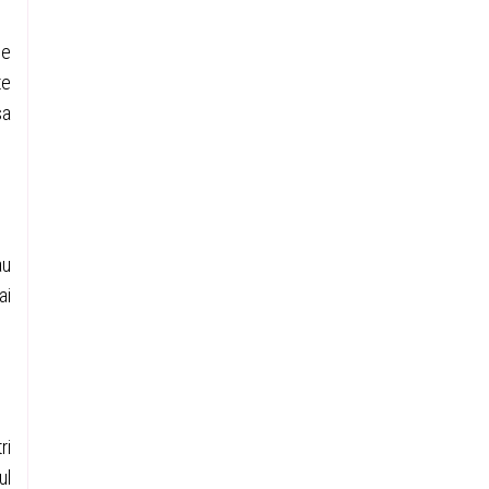
be
te
sa
au
ai
ri
ul