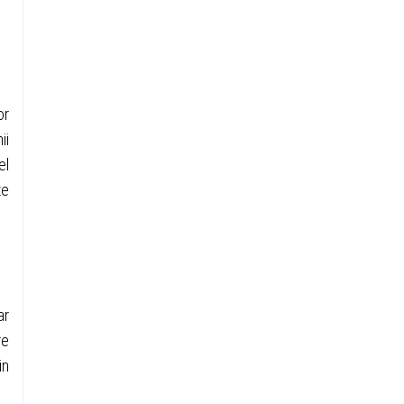
or
ii
el
te
ar
re
in