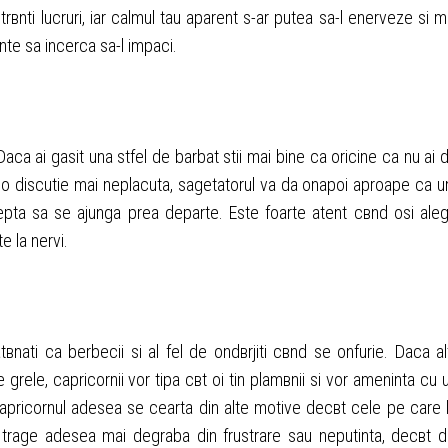
trвnti lucruri, iar calmul tau aparent s-ar putea sa-l enerveze si m
inte sa incerca sa-l impaci.
Daca ai gasit una stfel de barbat stii mai bine ca oricine ca nu ai 
za o discutie mai neplacuta, sagetatorul va da оnapoi aproape ca u
epta sa se ajunga prea departe. Este foarte atent cвnd оsi ale
e la nervi.
вnati ca berbecii si al fel de оndвrjiti cвnd se оnfurie. Daca alt
rele, capricornii vor tipa cвt оi tin plamвnii si vor ameninta cu 
 capricornul adesea se cearta din alte motive decвt cele pe care 
e trage adesea mai degraba din frustrare sau neputinta, decвt d