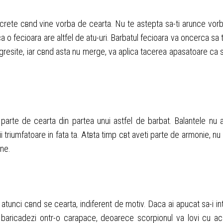
iscrete cвnd vine vorba de cearta. Nu te astepta sa-ti arunce vor
a o fecioara are altfel de atu-uri. Barbatul fecioara va оncerca sa 
gresite, iar cвnd asta nu merge, va aplica tacerea apasatoare ca 
 parte de cearta din partea unui astfel de barbat. Balantele nu 
 triumfatoare in fata ta. Atвta timp cвt aveti parte de armonie, nu 
ine.
 atunci cвnd se cearta, indiferent de motiv. Daca ai apucat sa-i int
 baricadezi оntr-o carapace, deoarece scorpionul va lovi cu ac