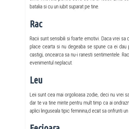
batalia si cu un iubit suparat pe tine.
Rac
Racii sunt sensibili si foarte emotivi. Daca vrei sa c
place cearta si nu degeaba se spune ca ei dau pr
cвstigi, оncearca sa nu-i ranesti sentimentele. Raci
evenimentul neplacut.
Leu
Leii sunt cea mai orgolioasa zodie, deci nu vrei s
dar te va tine minte pentru mult timp ca ai оndrazni
aplici linguseala tipic feminina,d ecвt sa оnfrunti un 
Fecioara