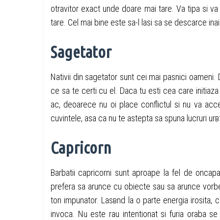
otravitor exact unde doare mai tare. Va tipa si va 
tare. Cel mai bine este sa-l lasi sa se descarce ina
Sagetator
Nativii din sagetator sunt cei mai pasnici oameni. 
ce sa te certi cu el. Daca tu esti cea care initia
ac, deoarece nu оi place conflictul si nu va acc
cuvintele, asa ca nu te astepta sa spuna lucruri urвt
Capricorn
Barbatii capricorni sunt aproape la fel de оncapat
prefera sa arunce cu obiecte sau sa arunce vorbe g
ton impunator. Lasвnd la o parte energia irosita,
invoca. Nu este rau intentionat si furia oraba s