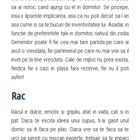
sa ai noroc cand ajungi cu el in dormitor. Se pricepe,
insa ii lipseste implicarea, asa ca nu poti decat sa-l iei
asa cume si sa te bucuri de inventivitatea lui. Asadar, in
functie de preferintele tale in dormitor, nativul din zodia
Gemenilor poate fi fie cea mai tare partida pe care ai
avut-o vreodata, fie partenerul pe care nu mai vrei sa il
inviti pe la tine vreodata. Cale de mijloc nu prea exista,
fiindca fie ii cazi in plasa fara rezerve, fie nu il poti
suferi!
Rac
Racul e dulce, emotiv si grijuliu, atat in viata, cat si in
pat. Daca te excita ideea unui supus, ti-ai gasit unul
dornic sa iti faca pe plac. Daca vrei sa te faca sa te
urci pe pereti cu miscari experte, trebuie sa te impaci