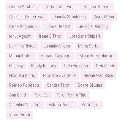
Corina Stratulat
Cornel Contescu
Cristian Pompei
Cristina Demetrescu
Daniela Simulescu
Diana Metiu
Elena Angheloiu
Floare De Colt
Georgia Diaconu
Ionut Agachi
Irene B Tarot
Loredana Chiperi
Luminita Ristea
Luminita Vilcea
Maria Sarbu
Marian Golea
Mariana Cojocaru
Mihai Voropchievici
Minerva
Mirela Bancila
Nelu Vicleanu
Neti Sandu
Nicoleta Ghiris
Nicoleta Svarlefus
Risvan Vlad Rusu
Romeo Popescu
Sandra Tarot
Soare Si Luna
Sun Child
Tarot Ela
Tarot Pentru Tine
Valentina Vinatoru
Valeriu Panoiu
Vera Tarot
Victor Bratu