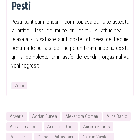
Pesti
Pestii sunt cam lenesi in dormitor, asa ca nu te astepta
la artificii! Insa de multe ori, calmul si atitudinea lui
relaxata si visatoare sunt poate tot ceea ce trebuie
pentru a te purta si pe tine pe un taram unde nu exista
griji si complexe, iar in astfel de conditii, orgasmul va
veni negresit!
Zodii
Acvaria
Adrian Bunea
Alexandra Coman
Alina Badic
Anca Dimancea
Andreea Dinca
Aurora Sitarus
Bella Tarot
Camelia Patrascanu
Catalin Vasiloiu