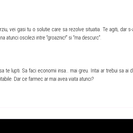
u, vei gasi tu o solutie care sa rezolve situatia. Te agiti, dar s-
 atunci oscilezi intre “groaznic!” si “ma descurc”.
a te lupti. Sa faci economii insa… mai greu. Intai ar trebui sa ai d
 caritabile. Dar ce farmec ar mai avea viata atunci?