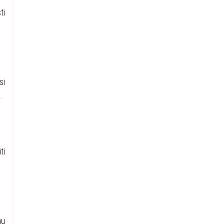
ti
si
.
ti
au