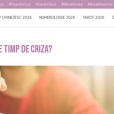
scu
#FloareDeColt
#SandraTarot
#MarianGolea
#AncaDimancea
 CHINEZESC 2026
NUMEROLOGIE 2026
TAROT 2026
Z
e Timp De Criza?