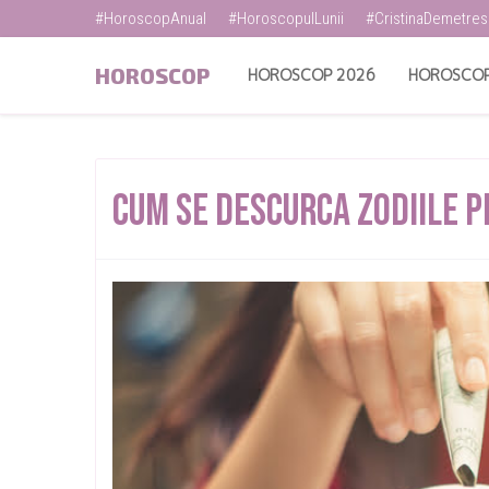
#HoroscopAnual
#HoroscopulLunii
#CristinaDemetre
HOROSCOP
HOROSCOP 2026
HOROSCOP
Cum Se Descurca Zodiile P