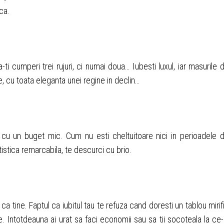
ca.
-ti cumperi trei rujuri, ci numai doua… Iubesti luxul, iar masurile 
e, cu toata eleganta unei regine in declin…
 tu cu un buget mic. Cum nu esti cheltuitoare nici in perioadele 
atistica remarcabila, te descurci cu brio.
a tine. Faptul ca iubitul tau te refuza cand doresti un tablou mirif
 Intotdeauna ai urat sa faci economii sau sa tii socoteala la ce-