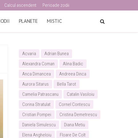
Calcul ascendent
Perioade zodii
ODII
PLANETE
MISTIC
Acvaria
Adrian Bunea
Alexandra Coman
Alina Badic
Anca Dimancea
Andreea Dinca
Aurora Sitarus
Bella Tarot
Camelia Patrascanu
Catalin Vasiloiu
Corina Stratulat
Cornel Contescu
Cristian Pompei
Cristina Demetrescu
Daniela Simulescu
Diana Metiu
Elena Angheloiu
Floare De Colt