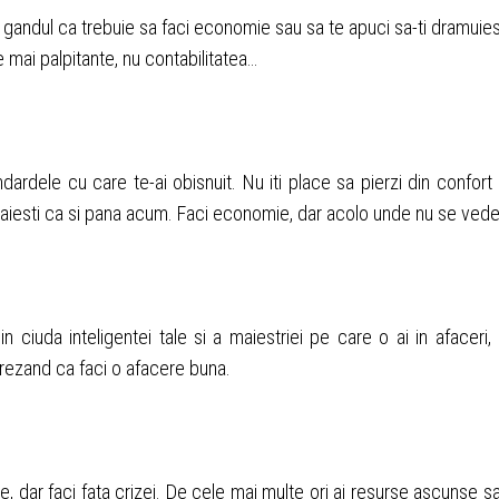
i gandul ca trebuie sa faci economie sau sa te apuci sa-ti dramuies
ile mai palpitante, nu contabilitatea…
ndardele cu care te-ai obisnuit. Nu iti place sa pierzi din confort 
a traiesti ca si pana acum. Faci economie, dar acolo unde nu se vede
n ciuda inteligentei tale si a maiestriei pe care o ai in afaceri, i
crezand ca faci o afacere buna.
ce, dar faci fata crizei. De cele mai multe ori ai resurse ascunse s