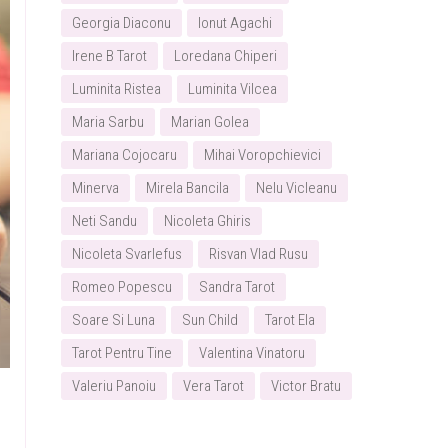
Georgia Diaconu
Ionut Agachi
Irene B Tarot
Loredana Chiperi
Luminita Ristea
Luminita Vilcea
Maria Sarbu
Marian Golea
Mariana Cojocaru
Mihai Voropchievici
Minerva
Mirela Bancila
Nelu Vicleanu
Neti Sandu
Nicoleta Ghiris
Nicoleta Svarlefus
Risvan Vlad Rusu
Romeo Popescu
Sandra Tarot
Soare Si Luna
Sun Child
Tarot Ela
Tarot Pentru Tine
Valentina Vinatoru
Valeriu Panoiu
Vera Tarot
Victor Bratu