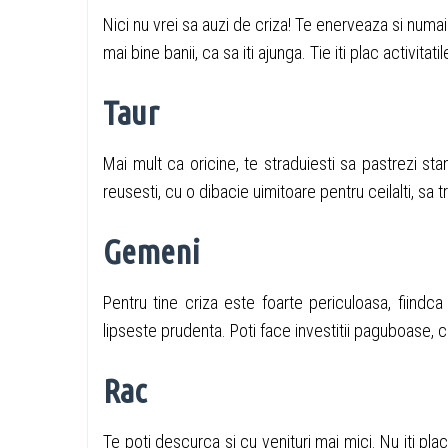
Nici nu vrei sa auzi de criza! Te enerveaza si numa
mai bine banii, ca sa iti ajunga. Tie iti plac activitat
Taur
Mai mult ca oricine, te straduiesti sa pastrezi sta
reusesti, cu o dibacie uimitoare pentru ceilalti, s
Gemeni
Pentru tine criza este foarte periculoasa, fiindca i
lipseste prudenta. Poti face investitii paguboase, 
Rac
Te poti descurca si cu venituri mai mici. Nu iti pla