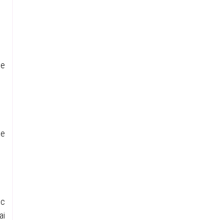
de
de
ic
ai