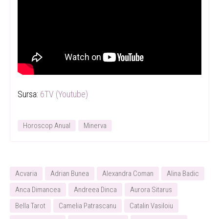
Sursa:
6TV (Youtube)
Horoscop Anual
Minerva
Acvaria
Adrian Bunea
Alexandra Coman
Alina Badic
Anca Dimancea
Andreea Dinca
Aurora Sitarus
Bella Tarot
Camelia Patrascanu
Catalin Vasiloiu