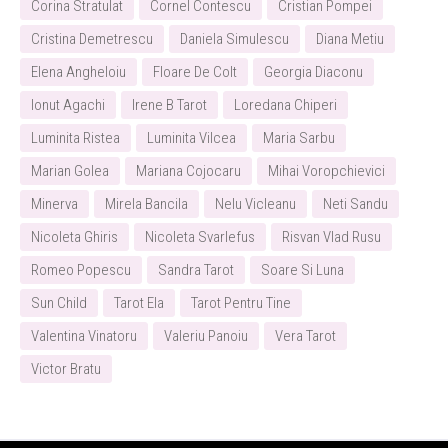
Corina Stratulat
Cornel Contescu
Cristian Pompei
Cristina Demetrescu
Daniela Simulescu
Diana Metiu
Elena Angheloiu
Floare De Colt
Georgia Diaconu
Ionut Agachi
Irene B Tarot
Loredana Chiperi
Luminita Ristea
Luminita Vilcea
Maria Sarbu
Marian Golea
Mariana Cojocaru
Mihai Voropchievici
Minerva
Mirela Bancila
Nelu Vicleanu
Neti Sandu
Nicoleta Ghiris
Nicoleta Svarlefus
Risvan Vlad Rusu
Romeo Popescu
Sandra Tarot
Soare Si Luna
Sun Child
Tarot Ela
Tarot Pentru Tine
Valentina Vinatoru
Valeriu Panoiu
Vera Tarot
Victor Bratu